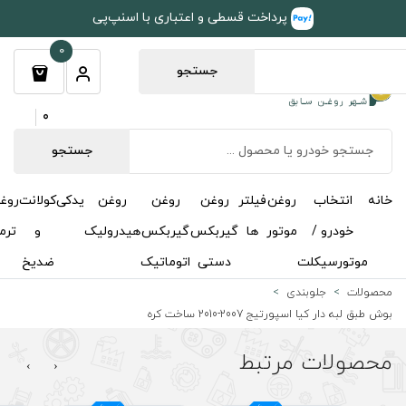
طی و اعتباری با اسنپ‌پی
0
جستجو
0
جستجو
روغن
روغن
روغن
یدکی
کولانت
روغن
مکمل
خوشبوکننده
درباره
تماس
گیربکس
گیربکس
هیدرولیک
و
ترمز
و
ما
با ما
دستی
اتوماتیک
ضدیخ
اکتان
›
‹