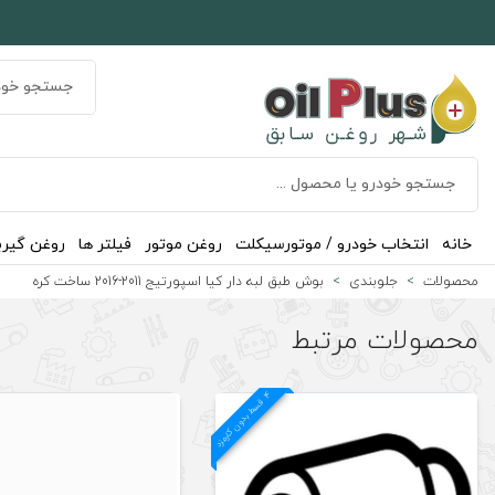
خانه
انتخاب خودرو / موتورسیکلت
روغن موتور
فیلتر ها
روغن گیر
محصولات
جلوبندی
بوش طبق لبه دار کیا اسپورتیج 2011-2016 ساخت کره
محصولات مرتبط
4
د
ق
س
ط
بد
و
ن
ک
ارم
ز