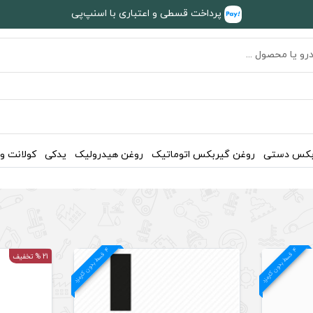
پرداخت قسطی و اعتباری با اسنپ‌پی
بکس دستی
روغن گیربکس اتوماتیک
روغن هیدرولیک
یدکی
کولانت و
4
د
4
د
ق
س
ط
بد
و
ن
ک
ارم
ز
ق
س
ط
بد
و
ن
ک
ارم
ز
21 % تخفیف