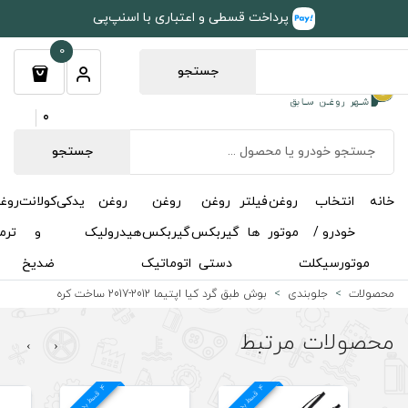
طی و اعتباری با اسنپ‌پی
0
جستجو
0
جستجو
روغن
روغن
روغن
یدکی
کولانت
روغن
مکمل
خوشبوکننده
درباره
تماس
گیربکس
گیربکس
هیدرولیک
و
ترمز
و
ما
با ما
دستی
اتوماتیک
ضدیخ
اکتان
د کیا اپتیما 2012-2017 ساخت کره
›
‹
4
د
4
د
20 % تخفیف