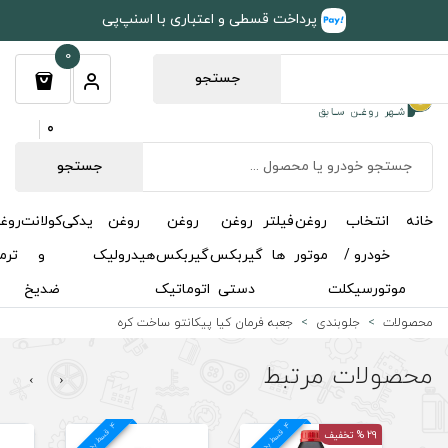
طی و اعتباری با اسنپ‌پی
0
جستجو
0
جستجو
روغن
روغن
روغن
یدکی
کولانت
روغن
مکمل
خوشبوکننده
درباره
تماس
گیربکس
گیربکس
هیدرولیک
و
ترمز
و
ما
با ما
دستی
اتوماتیک
ضدیخ
اکتان
رمان کیا پیکانتو ساخت کره
›
‹
4
د
4
د