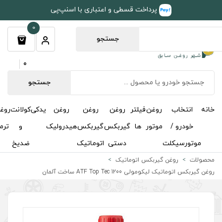
طی و اعتباری با اسنپ‌پی
0
جستجو
0
جستجو
روغن
روغن
روغن
یدکی
کولانت
روغن
مکمل
خوشبوکننده
درباره
تماس
گیربکس
گیربکس
هیدرولیک
و
ترمز
و
ما
با ما
دستی
اتوماتیک
ضدیخ
اکتان
اتیک
آلمان