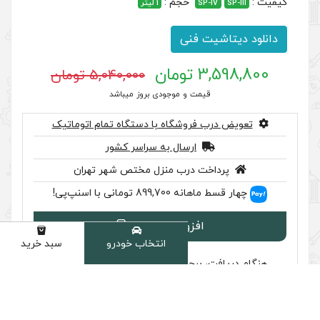
جم :
1 لیتر
ی
5,040,000 تومان
 موجودی بروز میباشد
گاه با دستگاه تمام اتوماتیک
سال به سراسر کشور
ب منزل مختص شهر تهران
 اسنپ‌پی!
ودن به سبد
انتخاب خودرو
سبد خرید
دسته
سب تایید اصالت را بررسی کنید