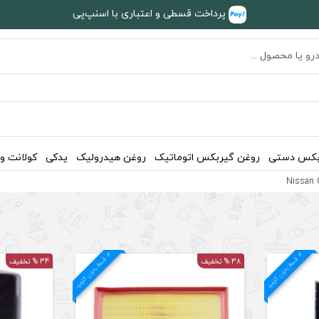
پرداخت قسطی و اعتباری با اسنپ‌پی
بکس دستی
روغن گیربکس اتوماتیک
روغن هیدرولیک
یدکی
کولانت و
4
د
4
د
ق
س
ط
بد
و
ن
ک
ارم
ز
ق
س
ط
بد
و
ن
ک
ارم
ز
38 % تخفیف
34 % تخفیف