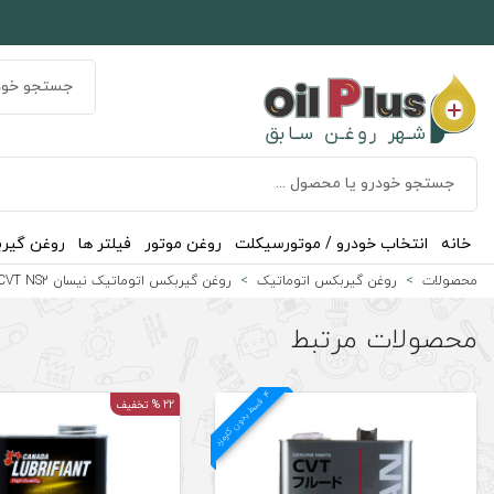
خانه
انتخاب خودرو / موتورسیکلت
روغن موتور
فیلتر ها
روغن گیر
محصولات
روغن گیربکس اتوماتیک
روغن گیربکس اتوماتیک نیسان Nissan CVT NS2
محصولات مرتبط
4
د
ق
س
ط
بد
و
ن
ک
ارم
ز
22 % تخفیف