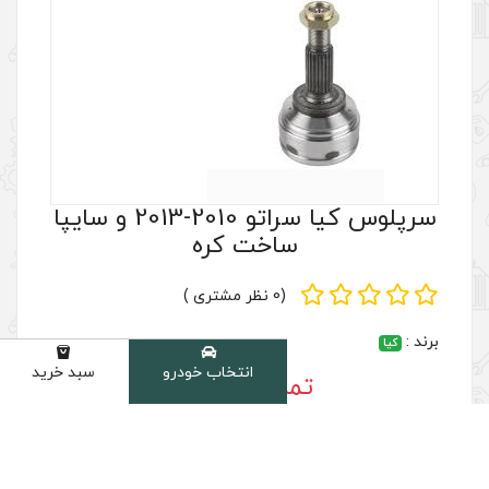
سرپلوس کیا سراتو 2010-2013 و سایپا
اخت کره
(0 نظر مشتری )
انتخاب خودرو
سبد خرید
دسته
س بگیرید
سال به سراسر کشور