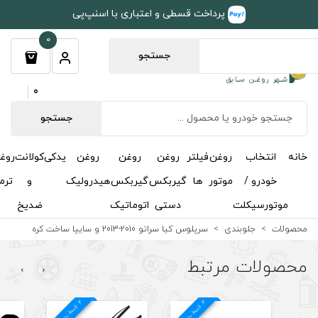
طی و اعتباری با اسنپ‌پی
0
جستجو
0
جستجو
روغن
روغن
روغن
یدکی
کولانت
روغن
مکمل
خوشبوکننده
درباره
تماس
گیربکس
گیربکس
هیدرولیک
و
ترمز
و
ما
با ما
دستی
اتوماتیک
ضدیخ
اکتان
اتو 2010-2013 و سایپا ساخت کره
›
‹
4
د
4
د
29 % تخفیف