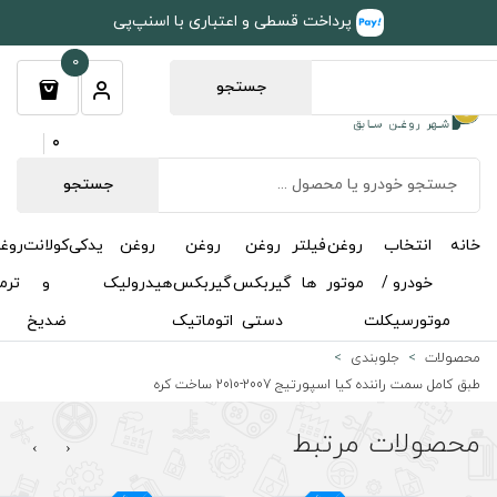
طی و اعتباری با اسنپ‌پی
0
جستجو
0
جستجو
روغن
روغن
روغن
یدکی
کولانت
روغن
مکمل
خوشبوکننده
درباره
تماس
گیربکس
گیربکس
هیدرولیک
و
ترمز
و
ما
با ما
دستی
اتوماتیک
ضدیخ
اکتان
ت کره
›
‹