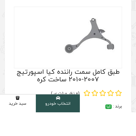
راننده کیا اسپورتیج
(0 نظر مشتری )
انتخاب خودرو
سبد خرید
دسته
س بگیرید