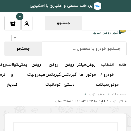
طی و اعتباری با اسنپ‌پی
0
جستجو
0
جستجو
روغن
روغن
روغن
یدکی
کولانت
روغن
مکمل
خوشبوکننده
درباره
تماس
گیربکس
گیربکس
هیدرولیک
و
ترمز
و
ما
با ما
دستی
اتوماتیک
ضدیخ
اکتان