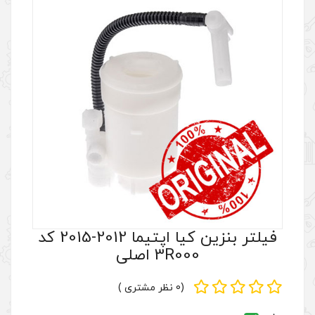
فیلتر بنزین کیا اپتیما 2012-2015 کد
3 اصلی
(0 نظر مشتری )