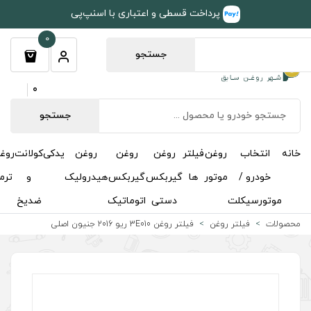
طی و اعتباری با اسنپ‌پی
0
جستجو
0
جستجو
روغن
روغن
روغن
یدکی
کولانت
روغن
مکمل
خوشبوکننده
درباره
تماس
گیربکس
گیربکس
هیدرولیک
و
ترمز
و
ما
با ما
دستی
اتوماتیک
ضدیخ
اکتان
 3E010 ریو 2016 جنیون اصلی