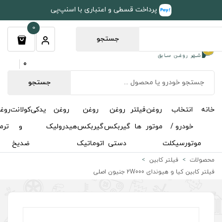
طی و اعتباری با اسنپ‌پی
0
جستجو
0
جستجو
روغن
روغن
روغن
یدکی
کولانت
روغن
مکمل
خوشبوکننده
درباره
تماس
گیربکس
گیربکس
هیدرولیک
و
ترمز
و
ما
با ما
دستی
اتوماتیک
ضدیخ
اکتان