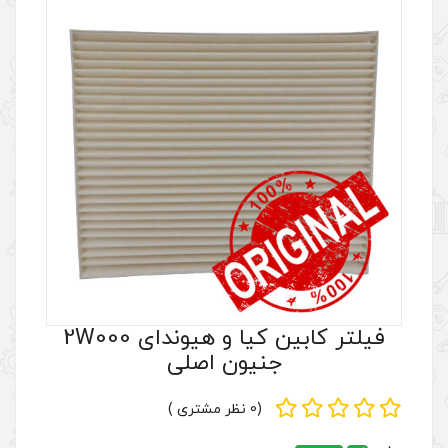
فیلتر کابین کیا و هیوندای 2W000
یون اصلی
(0 نظر مشتری )