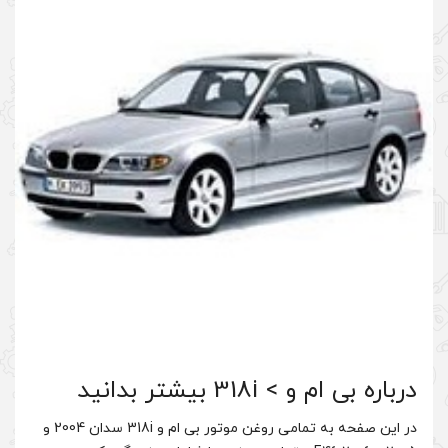
د
در این صفحه به تمامی روغن موتور بی ام و 318i سدان 2004 و