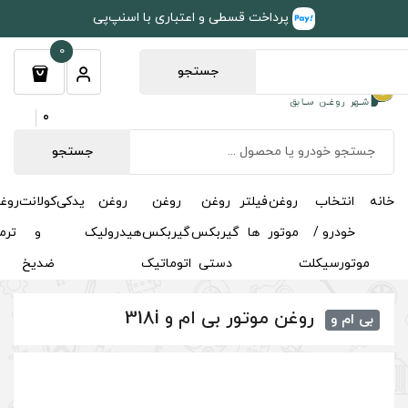
طی و اعتباری با اسنپ‌پی
0
جستجو
0
جستجو
روغن
روغن
روغن
یدکی
کولانت
روغن
مکمل
خوشبوکننده
درباره
تماس
گیربکس
گیربکس
هیدرولیک
و
ترمز
و
ما
با ما
دستی
اتوماتیک
ضدیخ
اکتان
ی ام و 318i