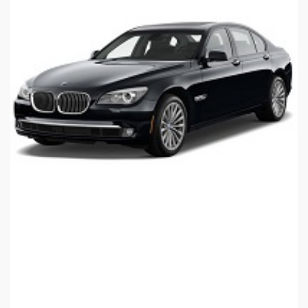
درباره بی ام و > 730Li مدل F02 سال