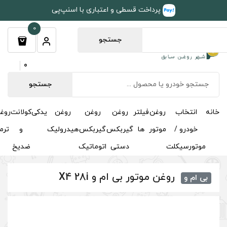
طی و اعتباری با اسنپ‌پی
0
جستجو
0
جستجو
روغن
روغن
روغن
یدکی
کولانت
روغن
مکمل
خوشبوکننده
درباره
تماس
گیربکس
گیربکس
هیدرولیک
و
ترمز
و
ما
با ما
دستی
اتوماتیک
ضدیخ
اکتان
 ام و X4 28i