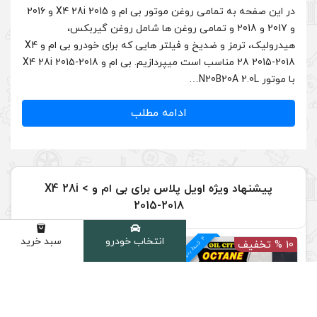
در این صفحه به تمامی روغن موتور بی ام و X4 28i 2015 و 2016
 تمامی روغن ها شامل روغن گیربکس،
هیدرولیک، ترمز و ضدیخ و فیلتر هایی که برای خودرو بی ام و X4
28 2015-2018 مناسب است میپردازیم. بی ام و X4 28i 2015-2018
دامه مطلب
پیشنهاد ویژه اویل پلاس برای بی ام و > X4 28i
2015-2018
4
د
انتخاب خودرو
سبد خرید
دسته
م
ق
س
ط
بد
و
ن
ک
ارم
ز
27 % تخفیف