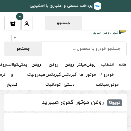
طی و اعتباری با اسنپ‌پی
0
جستجو
0
جستجو
روغن
روغن
روغن
یدکی
کولانت
روغن
مکمل
خوشبوکننده
درباره
تماس
گیربکس
گیربکس
هیدرولیک
و
ترمز
و
ما
با ما
دستی
اتوماتیک
ضدیخ
اکتان
کمری هیبرید