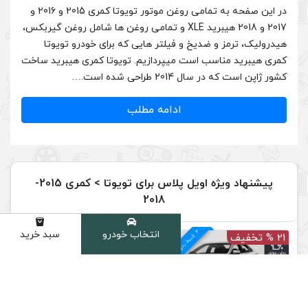
در این صفحه به تمامی روغن موتور تویوتا کمری 2015 و 2016 و
2 و 2018 هیبرید XLE و تمامی روغن ها شامل روغن گیربکس،
فیلتر هایی که برای خودرو تویوتا
یپردازیم. تویوتا کمری هیبرید ساخت
.…
دامه مطلب
پیشنهاد ویژه اویل پلاس برای تویوتا > کمری 2015-
2018
4
د
انتخاب خودرو
سبد خرید
دسته
م
ق
س
ط
بد
و
ن
ک
ارم
ز
9 % تخفیف