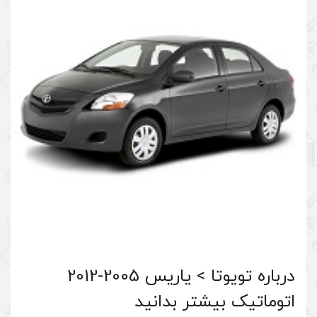
درباره تویوتا > یاریس 2005-2012
بدانید