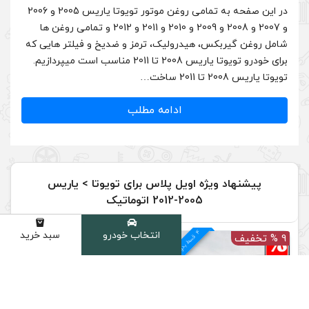
در این صفحه به تمامی روغن موتور تویوتا یاریس 2005 و 2006
و 2007 و 2008 و 2009 و 2010 و 2011 و 2012 و تمامی روغن ها
لیک، ترمز و ضدیخ و فیلتر هایی که
برای خودرو تویوتا یاریس 2008 تا 2011 مناسب است میپردازیم.
دامه مطلب
ل پلاس برای تویوتا > یاریس
یک
4
د
انتخاب خودرو
سبد خرید
دسته
م
ق
س
ط
بد
و
ن
ک
ارم
ز
10 % تخفیف