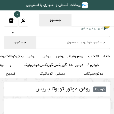
طی و اعتباری با اسنپ‌پی
0
جستجو
0
جستجو
روغن
روغن
روغن
یدکی
کولانت
روغن
مکمل
خوشبوکننده
درباره
تماس
گیربکس
گیربکس
هیدرولیک
و
ترمز
و
ما
با ما
دستی
اتوماتیک
ضدیخ
اکتان
تویوتا یاریس