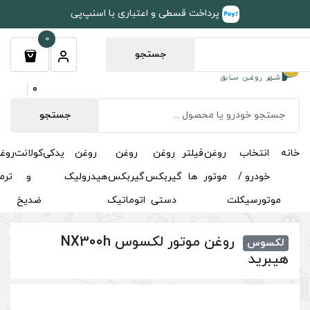
طی و اعتباری با اسنپ‌پی
0
جستجو
0
جستجو
روغن
روغن
روغن
یدکی
کولانت
روغن
مکمل
خوشبوکننده
درباره
تماس
گیربکس
گیربکس
هیدرولیک
و
ترمز
و
ما
با ما
دستی
اتوماتیک
ضدیخ
اکتان
روغن موتور لکسوس NX300h