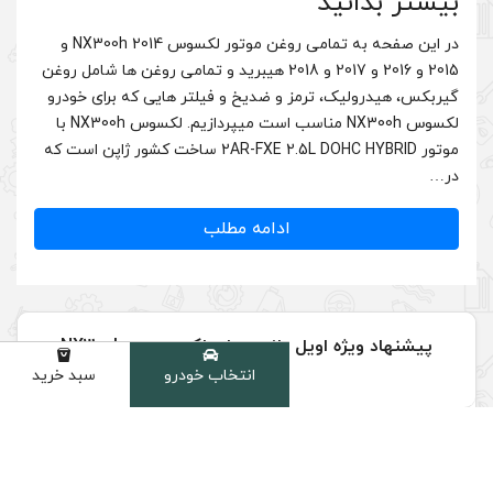
در این صفحه به تمامی روغن موتور لکسوس NX300h 2014 و
2015 و 2016 و 2017 و 2018 هیبرید و تمامی روغن ها شامل روغن
 ضدیخ و فیلتر هایی که برای خودرو
لکسوس NX300h مناسب است میپردازیم. لکسوس NX300h با
موتور 2AR-FXE 2.5L DOHC HYBRID ساخت کشور ژاپن است که
دامه مطلب
پیشنهاد ویژه اویل پلاس برای لکسوس > NX300h
2014-2018
انتخاب خودرو
سبد خرید
دسته
4
د
م
ق
س
ط
بد
و
ن
ک
ارم
ز
21 % تخفیف