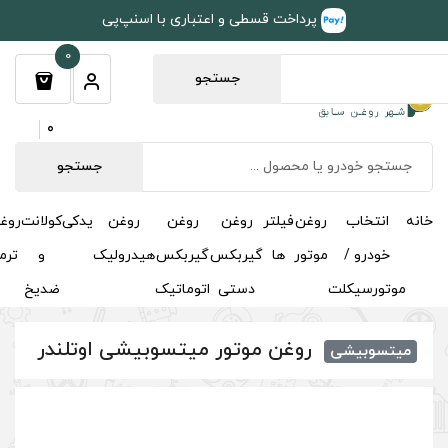
طی و اعتباری با اسنپ‌پی
0
جستجو
0
جستجو
روغن
روغن
روغن
یدکی
کولانت
روغن
مکمل
خوشبوکننده
درباره
تماس
گیربکس
گیربکس
هیدرولیک
و
ترمز
و
ما
با ما
دستی
اتوماتیک
ضدیخ
اکتان
وتور میتسوبیشی اوتلندر