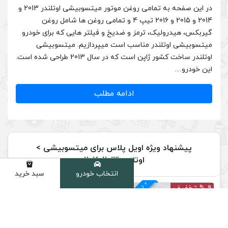
در این صفحه به تمامی روغن موتور میتسوبیشی اوتلندر 2013 و
2014 و 2015 و 2016 تیپ 4 و تمامی روغن ها شامل روغن
 ضدیخ و فیلتر هایی که برای خودرو
ب است میپردازیم. میتسوبیشی
اوتلندر ساخت کشور ژاپن است که در سال 2013 طراحی شده است.
دامه مطلب
یل پلاس برای میتسوبیشی >
 2013-2016
انتخاب خودرو
سبد خرید
دسته
4
د
م
ق
س
ط
بد
و
ن
ک
ارم
ز
10 % تخفیف