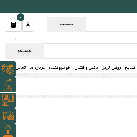
0
جستجو
0
جستجو
 ضدیخ
روغن ترمز
مکمل و اکتان
خوشبوکننده
درباره ما
تماس با ما