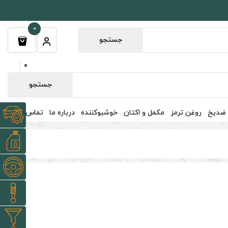
0
جستجو
0
جستجو
 ضدیخ
روغن ترمز
مکمل و اکتان
خوشبوکننده
درباره ما
تماس با ما