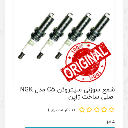
شمع سوزنی سیتروئن C5 مدل NGK
پن
(0 نظر مشتری )