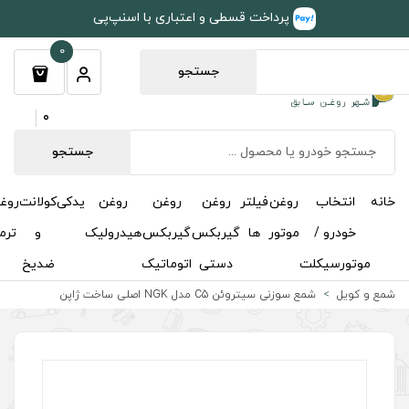
طی و اعتباری با اسنپ‌پی
0
جستجو
0
جستجو
روغن
روغن
روغن
یدکی
کولانت
روغن
مکمل
خوشبوکننده
درباره
تماس
گیربکس
گیربکس
هیدرولیک
و
ترمز
و
ما
با ما
دستی
اتوماتیک
ضدیخ
اکتان
لی ساخت ژاپن