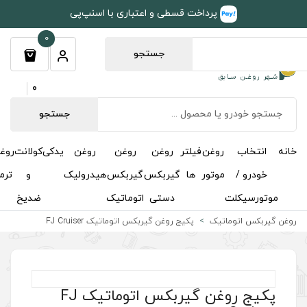
طی و اعتباری با اسنپ‌پی
0
جستجو
0
جستجو
روغن
روغن
روغن
یدکی
کولانت
روغن
مکمل
خوشبوکننده
درباره
تماس
گیربکس
گیربکس
هیدرولیک
و
ترمز
و
ما
با ما
دستی
اتوماتیک
ضدیخ
اکتان
روغن گیربکس اتوماتیک FJ Cruiser
پکیج روغن گیربکس اتوماتیک FJ