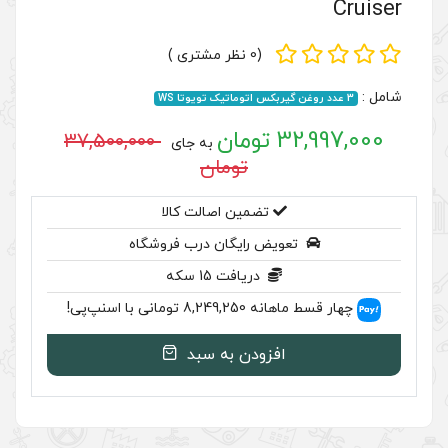
(0 نظر مشتری )
37,500,000
به جای
تومان
ضمین اصالت کالا
رایگان درب فروشگاه
ریافت 15 سکه
نپ‌پی!
ودن به سبد