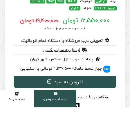
SP-CVT1
NS3
NS2
HCF-2
19,400,000 تومان
 موجودی بروز میباشد
گاه با دستگاه تمام اتوماتیک
سال به سراسر کشور
ب منزل مختص شهر تهران
سنپ‌پی!
ودن به سبد
سب تایید اصالت را بررسی کنید
انتخاب خودرو
سبد خرید
دسته