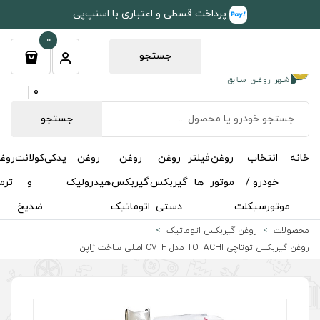
طی و اعتباری با اسنپ‌پی
0
جستجو
0
جستجو
روغن
روغن
روغن
یدکی
کولانت
روغن
مکمل
خوشبوکننده
درباره
تماس
گیربکس
گیربکس
هیدرولیک
و
ترمز
و
ما
با ما
دستی
اتوماتیک
ضدیخ
اکتان
اتیک