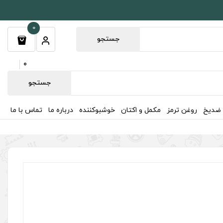
0
جستجو
0
جستجو
 ضدیخ
روغن ترمز
مکمل و اکتان
خوشبوکننده
درباره ما
تماس با ما