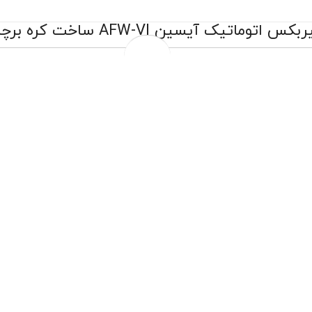
توماتیک آیسین AFW-VI ساخت کره برچسب دار
حجم :
A
DEX VI
J6
SP-III
SP-IV
WS
4 لیتر
13,799,000 تومان
17,250,000 تومان
قیمت و موجودی بروز میباشد
تعویض درب فروشگاه با دستگاه تمام اتوماتیک
ارسال به سراسر کشور
پرداخت درب منزل مختص شهر تهران
مقایسه محصول
چهار قسط ماهانه 3,449,750 تومانی با اسنپ‌پی!