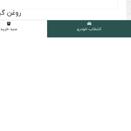
روغن گیربکس ا
(6 نظر مشتری )
انتخاب خودرو
سبد خرید
برند :
کیفیت :
آیسین
236.10
236.11
236.12
236.14
ATF 3403
TF T-IV
دانلود دیتاشیت فنی